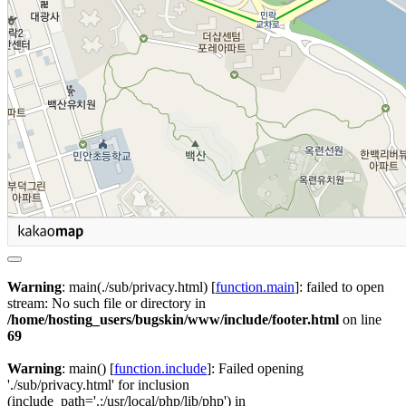
Warning
: main(./sub/privacy.html) [
function.main
]: failed to open
stream: No such file or directory in
/home/hosting_users/bugskin/www/include/footer.html
on line
69
Warning
: main() [
function.include
]: Failed opening
'./sub/privacy.html' for inclusion
(include_path='.:/usr/local/php/lib/php') in