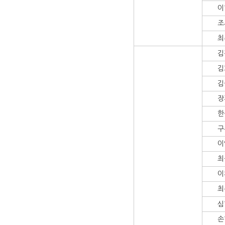
이
조
최
김
김
김
장
한
구
이
최
이
최
심
손