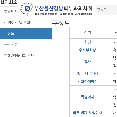
협의회소개
Home
협의회소개
구성도
회장인사말
구성도
설립취지 및 연혁
직위
구성도
회장
서
공지사항
수석부회장
홍
학회/학술대회 안내
박
감사
김
총무 재무이사
서
기획정책이사
박
고
학술이사
박
전
의무 법제 보험이사
서