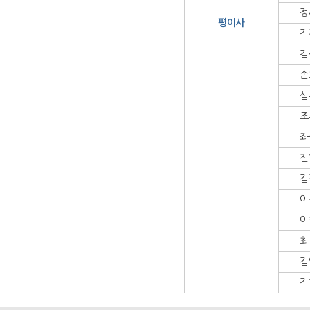
정
평이사
김
김
손
심
조
좌
진
김
이
이
최
김
김