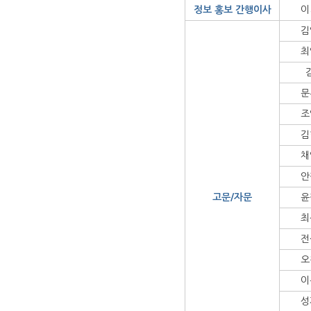
정보 홍보 간행이사
이
김
최
문
조
김
채
안
고문/자문
윤
최
전
오
이
성