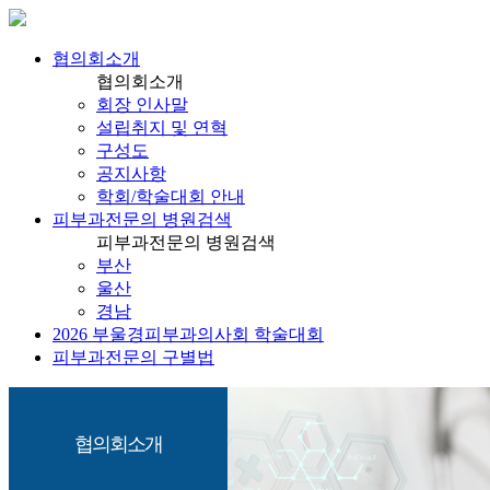
협의회소개
협의회소개
회장 인사말
설립취지 및 연혁
구성도
공지사항
학회/학술대회 안내
피부과전문의 병원검색
피부과전문의 병원검색
부산
울산
경남
2026 부울경피부과의사회 학술대회
피부과전문의 구별법
협의회소개