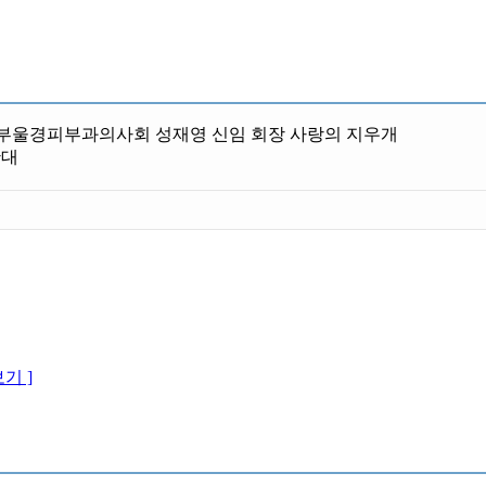
] 부울경피부과의사회 성재영 신임 회장 사랑의 지우개
확대
기 ]