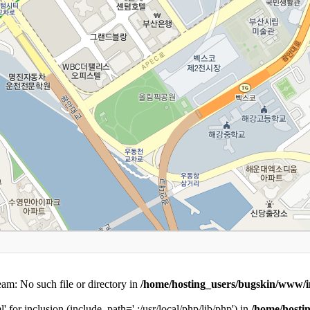
ream: No such file or directory in
/home/hosting_users/bugskin/www/in
l' for inclusion (include_path='.:/usr/local/php/lib/php') in
/home/hosti