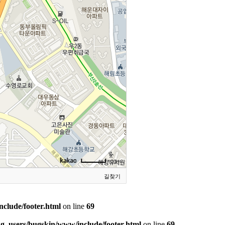
길찾기
clude/footer.html
on line
69
ng_users/bugskin/www/include/footer.html
on line
69