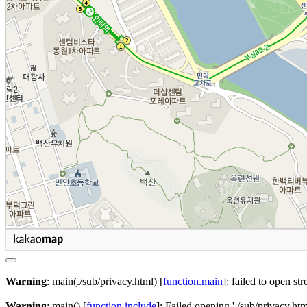
Warning
: main(./sub/privacy.html) [
function.main
]: failed to open st
Warning
: main() [
function.include
]: Failed opening './sub/privacy.htm