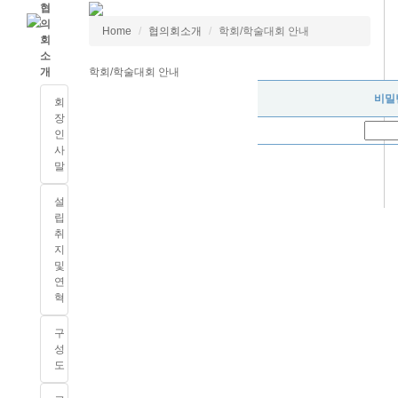
협
의
Home
협의회소개
학회/학술대회 안내
회
소
개
학회/학술대회 안내
비밀
회
장
인
사
말
설
립
취
지
및
연
혁
구
성
도