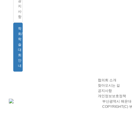
공
지
사
항
학
회/
학
술
대
회
안
내
협의회 소개
찾아오시는 길
공지사항
개인정보보호정책
부산광역시 해운대구 센
COPYRIGHT(C)