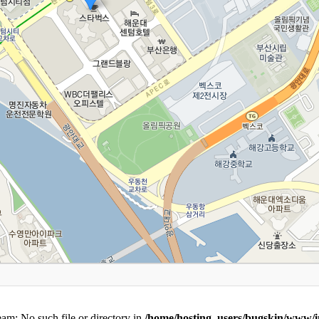
ream: No such file or directory in
/home/hosting_users/bugskin/www/in