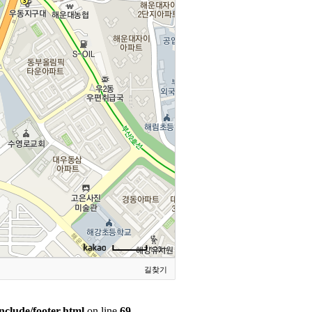
길찾기
clude/footer.html
on line
69