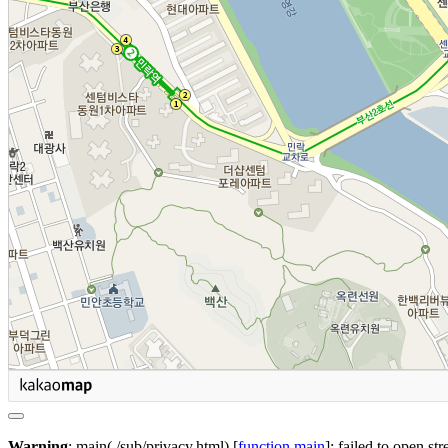
Warning
: main(./sub/privacy.html) [
function.main
]: failed to open st