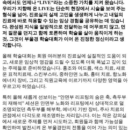
속에서도 언제나 “LIVE”라는 소중한 가치를 지켜 왔습니다.
우리가 지향해 온 LIVE는 단순히 현장에서 시술을 보여 주는
형식을 넘어, 진료실의 실제 고민을 생생하게 나누고 내일의
진료에 바로 적용할 수 있는 임상 경험을 공유하는 데 있습니
다. 완성된 지식을 일방적으로 전달하는 데 머무르지 않고, 먼
저 질문을 던지고 함께 토론하며 학술을 살아 움직이게 하는
것, 그것이 부울경 학술대회가 이어 온 진정한 정신이라고 생
각합니다.
올해 학술대회는 회원 여러분의 진료실에 실질적인 도움이 되
고, 새로운 임상적 영감을 드릴 수 있도록 더욱 폭넓고 깊이 있
는 주제들로 준비하였습니다. 홍조와 여드름, 색소 치료, 새로
운 표적치료제, 스킨부스터, 중하안면 노화, 흉터 치료, 항노화
에너지 장비, 그리고 직원교육에 이르기까지 다양한 영역을 아
우르고자 하였습니다.
특히 올해 새롭게 선보이는 “안면부 리프팅의 숨은 축, 측두부
의 재해석” 세션은 안면부 노화와 리프팅에서 상대적으로 덜
조명되었던 측두부를 해부학, 에너지 기반 장비, 주사 치료의
관점에서 다각도로 재조명하는 자리입니다. 이는 작은 강의실
에서 새로운 주제를 먼저 시도하고, 회원들과 함께 가능성을
확인하며 발전시켜 온 부울경만의 전통을 이어 가는 의미 있는