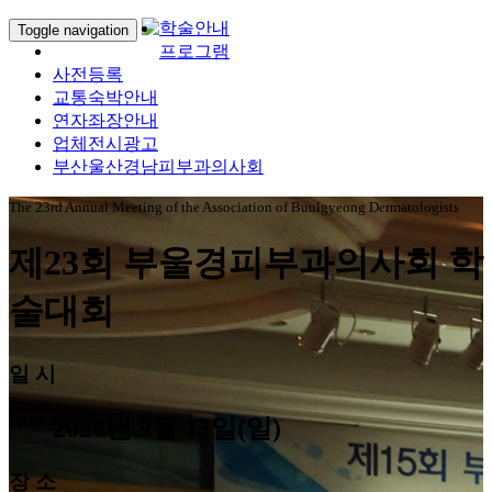
학술안내
Toggle navigation
프로그램
사전등록
교통숙박안내
연자좌장안내
업체전시광고
부산울산경남피부과의사회
The 23rd Annual Meeting of the Association of Buulgyeong Dermatologists
제23회 부울경피부과의사회 학
술대회
일 시
2026년 9월 13일(일)
장 소