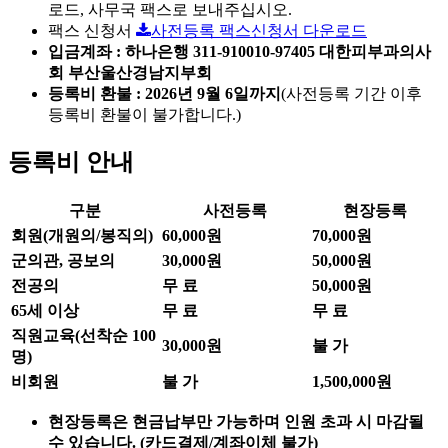
로드, 사무국 팩스로 보내주십시오.
팩스 신청서
사전등록 팩스신청서 다운로드
입금계좌 :
하나은행 311-910010-97405 대한피부과의사
회 부산울산경남지부회
등록비 환불 : 2026년 9월 6일까지
(사전등록 기간 이후
등록비 환불이 불가합니다.)
등록비 안내
구분
사전등록
현장등록
회원(개원의/봉직의)
60,000원
70,000원
군의관, 공보의
30,000원
50,000원
전공의
무 료
50,000원
65세 이상
무 료
무 료
직원교육(선착순 100
30,000원
불 가
명)
비회원
불 가
1,500,000원
현장등록은 현금납부만 가능하며 인원 초과 시 마감될
수 있습니다. (카드결제/계좌이체 불가)