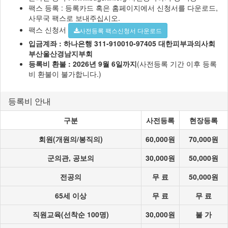
팩스 등록 : 등록카드 혹은 홈페이지에서 신청서를 다운로드,
사무국 팩스로 보내주십시오.
팩스 신청서
사전등록 팩스신청서 다운로드
입금계좌 :
하나은행 311-910010-97405 대한피부과의사회
부산울산경남지부회
등록비 환불 : 2026년 9월 6일까지
(사전등록 기간 이후 등록
비 환불이 불가합니다.)
등록비 안내
구분
사전등록
현장등록
회원(개원의/봉직의)
60,000원
70,000원
군의관, 공보의
30,000원
50,000원
전공의
무 료
50,000원
65세 이상
무 료
무 료
직원교육(선착순 100명)
30,000원
불 가