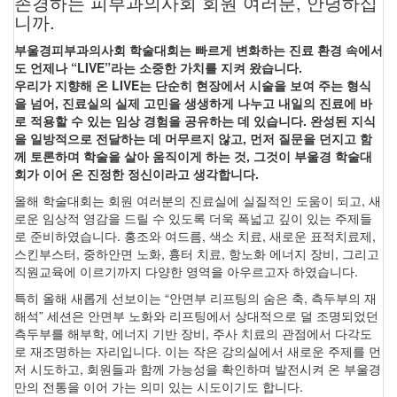
존경하는 피부과의사회 회원 여러분, 안녕하십
니까.
부울경피부과의사회 학술대회는 빠르게 변화하는 진료 환경 속에서
도 언제나 “LIVE”라는 소중한 가치를 지켜 왔습니다.
우리가 지향해 온 LIVE는 단순히 현장에서 시술을 보여 주는 형식
을 넘어, 진료실의 실제 고민을 생생하게 나누고 내일의 진료에 바
로 적용할 수 있는 임상 경험을 공유하는 데 있습니다. 완성된 지식
을 일방적으로 전달하는 데 머무르지 않고, 먼저 질문을 던지고 함
께 토론하며 학술을 살아 움직이게 하는 것, 그것이 부울경 학술대
회가 이어 온 진정한 정신이라고 생각합니다.
올해 학술대회는 회원 여러분의 진료실에 실질적인 도움이 되고, 새
로운 임상적 영감을 드릴 수 있도록 더욱 폭넓고 깊이 있는 주제들
로 준비하였습니다. 홍조와 여드름, 색소 치료, 새로운 표적치료제,
스킨부스터, 중하안면 노화, 흉터 치료, 항노화 에너지 장비, 그리고
직원교육에 이르기까지 다양한 영역을 아우르고자 하였습니다.
특히 올해 새롭게 선보이는 “안면부 리프팅의 숨은 축, 측두부의 재
해석” 세션은 안면부 노화와 리프팅에서 상대적으로 덜 조명되었던
측두부를 해부학, 에너지 기반 장비, 주사 치료의 관점에서 다각도
로 재조명하는 자리입니다. 이는 작은 강의실에서 새로운 주제를 먼
저 시도하고, 회원들과 함께 가능성을 확인하며 발전시켜 온 부울경
만의 전통을 이어 가는 의미 있는 시도이기도 합니다.